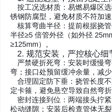
按工况选材质：易燃易爆区选
锈钢防腐型，避免材质不符加速
核算弯曲半径：提前根据挠管
半径≥5 倍管外径
（如外径 25
≥125mm）。
2. 规范安装，严控核心细
严禁硬折死弯：安装时缓慢弯
弯；接口处预留缓冲余量，减少
合理固定防下垂：挠管长度不宜过
定卡箍，避免悬空导致自然弯折
密封连接到位：两端接头拧紧
松动缝隙；安装后检查管体无裂