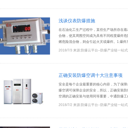
浅谈仪表防爆措施
在石油化工生产过程中，某些生产场所存在着
合物，使其周围空间成为具有不同程度爆炸危
燃危险混合物，则会引起火灾或爆炸。1.爆
放出巨大的能量。急剧速度释放的能量，将使
2018/7/3 来源:防爆云平台--防爆产业
正确安装防爆空调十大注意事项
安全是每个企业最重要的核心内容，为了保障
爆空调可保障企业的安全，所以，正确安装防
空调的正确安装与使用同等重要，中通防爆工
安全带，并保证有可靠的拉绳连接。2、严防
2018/7/2 来源:防爆云平台--防爆产业