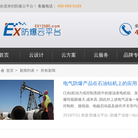
欢迎来到防爆云平台！
客服电话：
400-069-6169
首页
云设计
云方案
云服务
品牌
首页
>
新闻列表
>
所有新闻
电气防爆产品在石油钻机上的应用
(1)钻机动力或控制系统中的柴油发电机组、
爆性能困难大,成本高 ,因此对上述电气设备
控制柜、接线箱、电磁启动器及操作开关等均采用隔
变送器采用的防爆类型一般为本
2018/7/11 来源:防爆云平台--防爆产